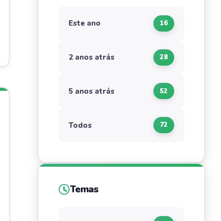
Este ano
16
2 anos atrás
28
5 anos atrás
52
Todos
72
Temas