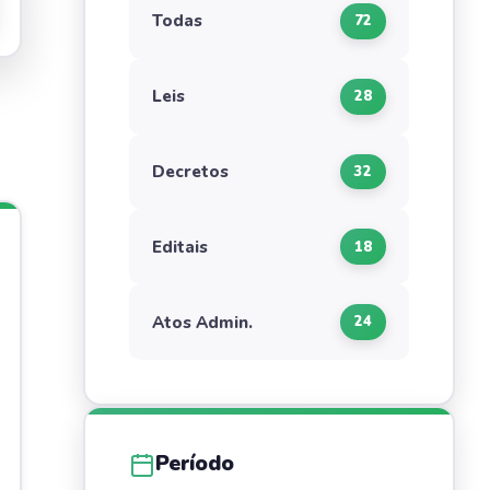
Todas
72
Leis
28
Decretos
32
Editais
18
Atos Admin.
24
Período