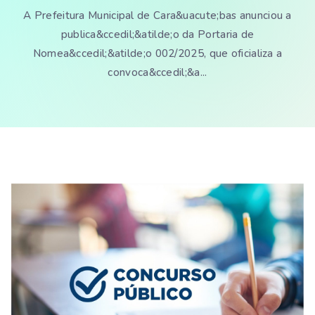
A Prefeitura Municipal de Cara&uacute;bas anunciou a
publica&ccedil;&atilde;o da Portaria de
Nomea&ccedil;&atilde;o 002/2025, que oficializa a
convoca&ccedil;&a...