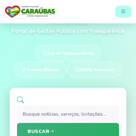
Prefeitura Municipal de
Caraúbas
Portal de Gestão Pública com Transparência
Lei de Transparência
Acesso Rápido
100% Acessível
BUSCAR