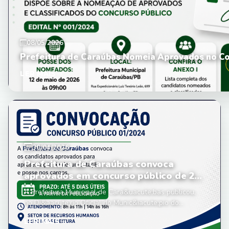
08/05/2026
Prefeitura de Caraúbas Nomeia Aprovados no Co
LER MAIS
30/04/2026
Prefeitura de Caraúbas convoca
aprovados em concurso público de 2...
A Prefeitura Municipal de Cara&uacute;bas publicou,
no Di&aacute;rio Oficial do Munic&iacute;pio do...
LER MAIS