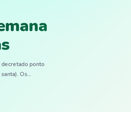
Semana
as
; decretado ponto
santa). Os...