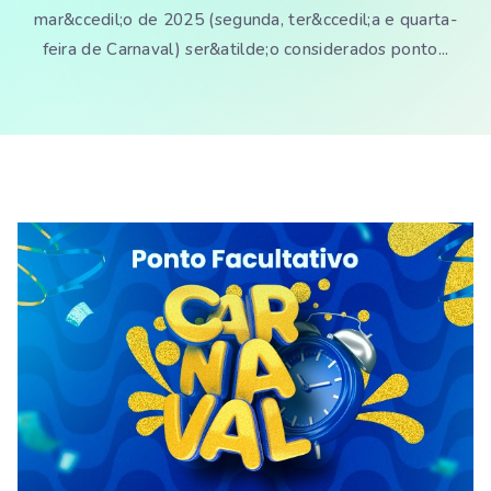
mar&ccedil;o de 2025 (segunda, ter&ccedil;a e quarta-
feira de Carnaval) ser&atilde;o considerados ponto...